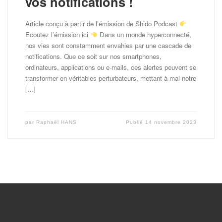
vos notifications !
Article conçu à partir de l’émission de Shido Podcast
Ecoutez l’émission ici
Dans un monde hyperconnecté,
nos vies sont constamment envahies par une cascade de
notifications. Que ce soit sur nos smartphones,
ordinateurs, applications ou e-mails, ces alertes peuvent se
transformer en véritables perturbateurs, mettant à mal notre
[…]
par
Raphaël HANS
Publié
14 novembre 2023