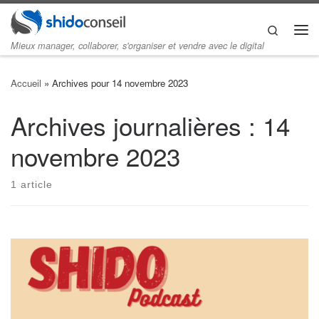
Skip to content
Search
Me
Mieux manager, collaborer, s'organiser et vendre avec le digital
Accueil
»
Archives pour 14 novembre 2023
Archives journalières :
14
novembre 2023
1 article