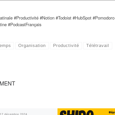
atinale #Productivité #Notion #Todoist #HubSpot #Pomodoro
tine #PodcastFrançais
temps
Organisation
Productivité
Télétravail
EMENT
17 décembre 2024