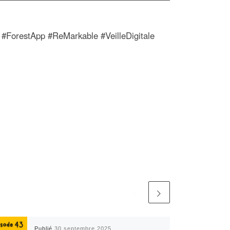
 #ForestApp #ReMarkable #VeilleDigitale
Publié
30 septembre 2025