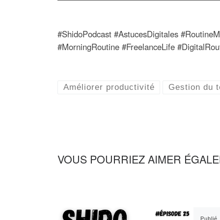
#ShidoPodcast #AstucesDigitales #RoutineM
#MorningRoutine #FreelanceLife #DigitalRou
Améliorer productivité
Gestion du 
VOUS POURRIEZ AIMER ÉGAL
Publié