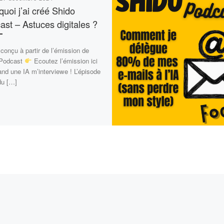
uoi j’ai créé Shido
ast – Astuces digitales ?
 conçu à partir de l’émission de
 Podcast
Ecoutez l’émission ici
d une IA m’interviewe ! L’épisode
du […]