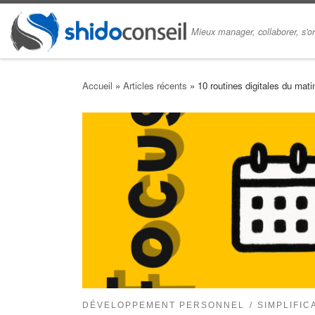
Skip to content
Mieux manager, collaborer, s'or
Accueil
»
Articles récents
»
10 routines digitales du mat
DÉVELOPPEMENT PERSONNEL
SIMPLIFIC