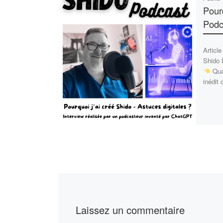
Pourq
Podc
Article
Shido
Quan
inédit 
Laissez un commentaire